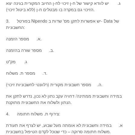
ג. יש לוודא קישור של ח-ן זיכוי לח-ן החיוב המקורית בגינה יצא
הזיכוי גם במקרה בו מבטלים ח-ן (ללא ביטול זיכוי).
3. בפורטל Nipendo יש אפשרות לתקן מס' שדות ב- Data של
החשבונית:
א. מספר הזמנה.
ב. מספר שורה בהזמנה.
ג. מק"ט
ד. מספר ת. משלוח.
ה. מספר חשבונית מקורית (רלוונטי לחשבוניות זיכוי).
במידה וחשבונית ממתינה/ דחויה עקב נתון לא נכון, נדרש לתקן את
הנתון ולשלוח את החשבונית מתוקנת.
4. צירוף ת. משלוח חתומה:
א. במידה וחשבונית לא אומתה מעל שבוע, יש לצרף את תעודת
משלוח חתומה סרוקה – כדי שנוכל לקדם הטיפול בחשבונית.