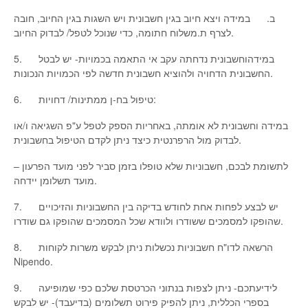
ב. במידה ויצא חיוב בגין חשבונית ויש השגות בגין החיוב, חובה
לצרף ת.משלוח חתומה, כדי שנוכל לטפל/ לבדוק החיוב.
5. במידהוחשבונית נדחתה עקב אי התאמה בכמויות- יש לבטל
החשבונית הדחויה ולהוציא חשבונית חדשה לפי הכמויות הנכונות.
6. טיפול בח-ן ממתינות/ דחויות:
במידה וחשבונית לא אומתה, באחריות הספק לטפל ע"פ השגיאה ו/או
לבדוק מול הרפרנטית כיצד ניתן לקדם הטיפול בחשבונית.
לתשומת לבכם, חשבוניות שלא טופלו בזמן סביר לפני מועד הפרעון –
מועד תשלומן יידחה.
7. יש לבצע לפחות אחת לחודש בדיקה בין החשבוניות והזיכויים
שהופקו למסמכים ששודרו ולוודא שכל המסמכים שהופקו גם שודרו.
8. הרשאה לדו"ח חשבוניות נכשלות ניתן לבקש משרות לקוחות
Nipendo.
9. לידיעתכם- ניתן לצפות בנתוני הכרטסת שלכם כפי שמופיעה
בספרי הכללית, ניתן להפיק פירוט תשלומים (בדיעבד)- יש לבקש