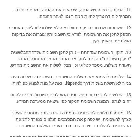
11. הנחות- במידה ויש הנחה, יש לגלם את ההנחה במחיר ליחידה.
המחיר ליחידה צריך להיות המחיר נטו לאחר ההנחה.
12. חשבוניות שנדחו בבדיקות הוולידציה לא ישלחו ליוניליוור, באחריות
הספק לתקן את החשבונית ולוודא כי חשבוניותיו עוברות את בדיקות
הוולידציה באופן תקין.
13. תיקון חשבונית שנדחתה – ניתן לתקן חשבונית שנדחתהבלשונית
"תיקון חשבונית" בה ניתן לתקן את מספר מסמך ההזמנה, מספר
תעודת משלוח, מספר קטלוגי וכו' מבלי לשלוח את החשבונית מחדש.
14. על מנת להימנע מאי תשלום החשבונית, חשבונית שנשלחה בעבר
בנייר לא תשלח בשנית דרך Nipendo, וזאת על מנת למנוע כפילויות.
15. יש לשים לב כי נתוני החשבונית המוקלדים בפורטל חייבים להיות
זהים לנתוני תמונת חשבונית המקור כפי שיצאה ממערכת המידע.
16. מסמכים נלווים לחשבונית - במידה ויש ברשותך מסמכים שעליך
לצרף לחשבונית, יש לסרוק את המסמכים הנלווים בנפרד לתמונת
החשבונית ולהעלותם כצרופה נפרדת במעמד העלאת החשבונית.
17. במידה והחשבונית בסטאטוס "נדחתה", יש לטפל בהתאם לסיבת